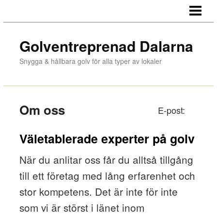
HEM
KONTORSGOLV
Golventreprenad Dalarna
BUTIKSGOLV
Snygga & hållbara golv för alla typer av lokaler
INDUSTRIGOLV
OM OSS
Om oss
E-post:
KONTAKTA
Väletablerade experter på golv
När du anlitar oss får du alltså tillgång
till ett företag med lång erfarenhet och
stor kompetens. Det är inte för inte
som vi är störst i länet inom